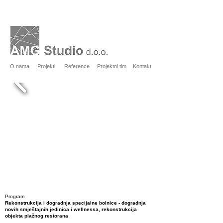
O nama
Projekti
Reference
Projektni tim
Kontakt
Program
Rekonstrukcija i dogradnja specijalne bolnice - dogradnja
novih smještajnih jedinica i wellnessa, rekonstrukcija
objekta plažnog restorana