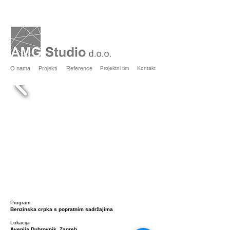
O nama
Projekti
Reference
Projektni tim
Kontakt
Program
Benzinska crpka s popratnim sadržajima
Lokacija
Avenija Dubrovnik, Zagreb