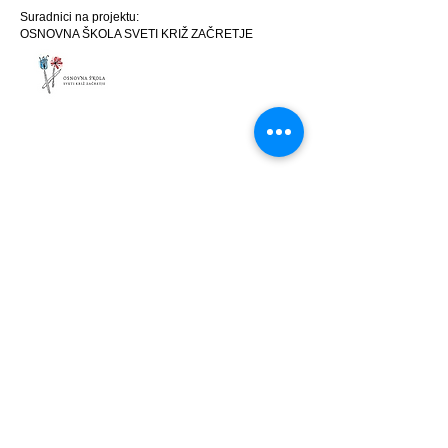
Suradnici na projektu:
OSNOVNA ŠKOLA SVETI KRIŽ ZAČRETJE
Ostvarivanje svrhe i ciljeva projekta postići će se
provedbom sljedećih aktivnosti:
A1 Dizajn i specifikacija naprednih izolacijskih
ploča na bazi drva
A2 Istraživanje ključnih sastojaka novih proizvoda i
njihovih interakcija
A3 Ispitivanje i istraživanje svojstava novih
proizvoda
A4 Kondicioniranje uzoraka na konstantne
dimenzije i ispitivanje svojstava uzoraka
A5 Demonstracija i validacija
A6 Studija izvedivosti
A7 Upravljanje projektom
A8 Promidžba i vidljivost