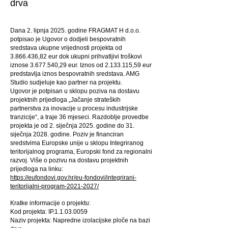
drva
Dana 2. lipnja 2025. godine FRAGMAT H d.o.o.
potpisao je Ugovor o dodjeli bespovratnih
sredstava ukupne vrijednosti projekta od
3.866.436
,82 eur dok ukupni prihvatljivi troškovi
iznose
3.677.540
,29 eur. Iznos od
2.133.115
,59 eur
predstavlja iznos bespovratnih sredstava. AMG
Studio sudjeluje kao partner na projektu.
Ugovor je potpisan u sklopu poziva na dostavu
projektnih prijedloga „Jačanje strateških
partnerstva za inovacije u procesu industrijske
tranzicije“, a traje 36 mjeseci. Razdoblje provedbe
projekta je od 2. siječnja 2025. godine do 31.
siječnja 2028. godine. Poziv je financiran
sredstvima Europske unije u sklopu Integriranog
teritorijalnog programa, Europski fond za regionalni
razvoj. Više o pozivu na dostavu projektnih
prijedloga na linku:
https://eufondovi.gov.hr/eu-fondovi/integrirani-
teritorijalni-program-2021-2027/
Kratke informacije o projektu:
Kod projekta: IP.1.1.03.0059
Naziv projekta: Napredne izolacijske ploče na bazi