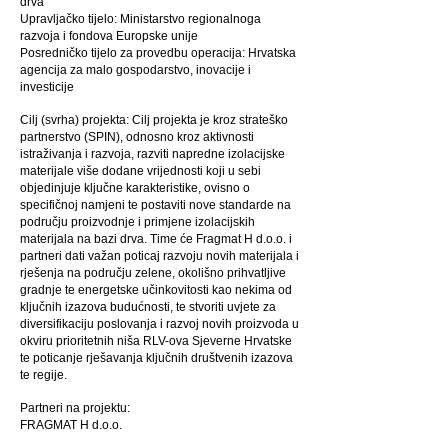
drva
Upravljačko tijelo: Ministarstvo regionalnoga
razvoja i fondova Europske unije
Posredničko tijelo za provedbu operacija: Hrvatska
agencija za malo gospodarstvo, inovacije i
investicije
Cilj (svrha) projekta: Cilj projekta je kroz strateško
partnerstvo (SPIN), odnosno kroz aktivnosti
istraživanja i razvoja, razviti napredne izolacijske
materijale više dodane vrijednosti koji u sebi
objedinjuje ključne karakteristike, ovisno o
specifičnoj namjeni te postaviti nove standarde na
području proizvodnje i primjene izolacijskih
materijala na bazi drva. Time će Fragmat H d.o.o. i
partneri dati važan poticaj razvoju novih materijala i
rješenja na području zelene, okolišno prihvatljive
gradnje te energetske učinkovitosti kao nekima od
ključnih izazova budućnosti, te stvoriti uvjete za
diversifikaciju poslovanja i razvoj novih proizvoda u
okviru prioritetnih niša RLV-ova Sjeverne Hrvatske
te poticanje rješavanja ključnih društvenih izazova
te regije.
Partneri na projektu:
FRAGMAT H d.o.o.