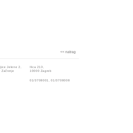
<< natrag
ljice Jelene 2,
Ilica 213,
 Začretje
10000 Zagreb
01/3708001, 01/3708008