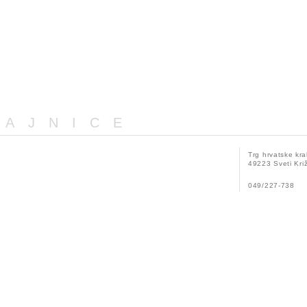
GAJNICE
Trg hrvatske kra
49223 Sveti Križ
049/227-738