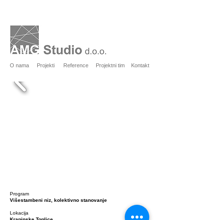
O nama
Projekti
Reference
Projektni tim
Kontakt
Program
Višestambeni niz, kolektivno stanovanje
Lokacija
Krapinske Toplice