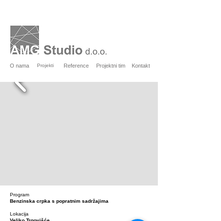
O nama
Projekti
Reference
Projektni tim
Kontakt
Program
Benzinska crpka s popratnim sadržajima
Lokacija
Veliko Trgovišće